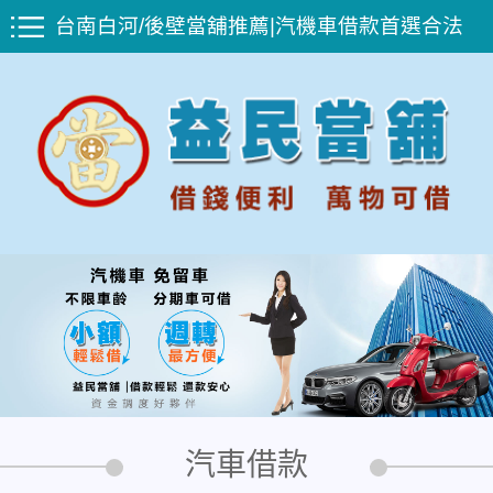
台南白河/後壁當舖推薦|汽機車借款首選合法
益民當舖歡迎您！
汽車借款