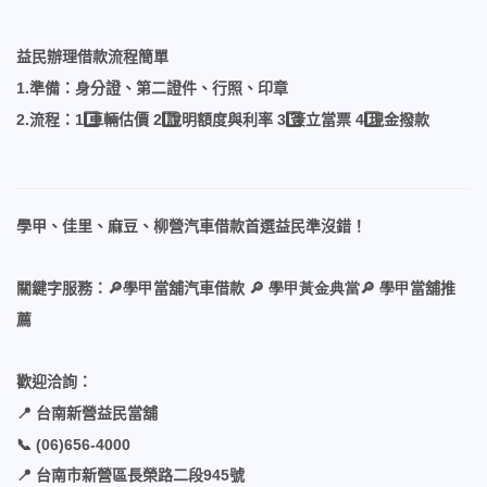
益民辦理借款流程簡單
1.
準備：身分證、第二證件、行照、印章
2.
1️
2️
3️
4️
流程：
車輛估價
說明額度與利率
簽立當票
現金撥款
學甲、佳里、麻豆、柳營汽車借款首選益民準沒錯！
🔎學甲
🔎
🔎
學甲
關鍵字服務：
當舖汽車借款
學甲黃金典當
當舖推
薦
歡迎洽詢：
📍
台南新營益民當舖
📞
(06)656-4000
📍
945
台南市新營區長榮路二段
號