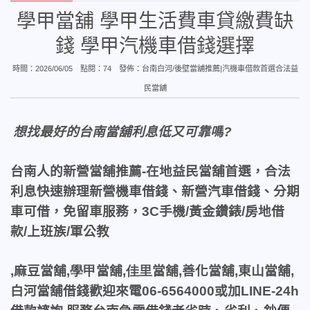
學甲當舖 學甲生活費車貸繳費缺
錢 學甲汽機車借錢選擇
時間：2026/06/05 點閱：74 發佈：
台南白河/後壁當舖推薦|汽機車借款首選合法益
民當舖
想找最好的台南當舖利息低又可靠嗎
?
台南人的新營當舖推薦
-
在地益民當舖首選，合法
利息快速辦理新營機車借錢、新營汽車借錢、分期
車可借，免留車服務，
3C
手機
/
黃金鑽錶
/
房地借
款
/
上班族
/
軍公教
,
麻豆當舖
,學甲
當舖
,佳里
當舖
,
善化當舖
,
東山當舖
,
白河當舖借錢歡迎來電
06-6564000
或加
LINE-24h