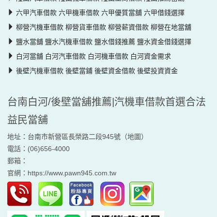
六甲汽車借款 六甲機車借款 六甲優質當舖 六甲借錢選擇
柳營汽機車借款 柳營貨車借款 柳營薪資借款 柳營在地當舖
鹽水當舖 鹽水汽機車借款 鹽水借錢推薦 鹽水資金借錢選擇
白河當舖 白河汽車借款 白河機車借款 白河資金需求
後壁汽機車借款 後壁當鋪 後壁資金借款 後壁投資資金
台南白河/後壁當舖推薦|汽機車借款首選合法
益民當舖
地址：台南市新營區長榮路二段945號（
地圖
）
電話：(06)656-4000
郵箱：
官網：
https://www.pawn945.com.tw