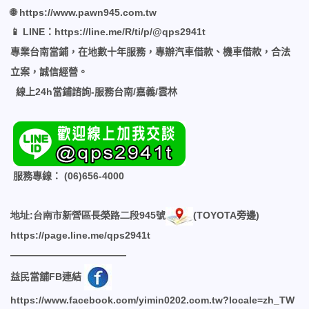
🌐
https://www.pawn945.com.tw
📱
LINE
https://line.me/R/ti/p/@qps2941t
：
專業台南當鋪，在地數十年服務，專辦汽車借款、機車借款，合法
立案，誠信經營。
24h
-
/
/
線上
當鋪諮詢
服務台南
嘉義
雲林
(06)656-4000
服務專線：
:
945
(TOYOTA
)
地址
台南市新營區長榮路二段
號
旁邊
https://page.line.me/qps2941t
————————————
FB
益民當舖
連結
https://www.facebook.com/yimin0202.com.tw?locale=zh_TW